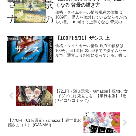
戦...
くなる 背景の描き方
価格・タイムセール情報現在の価格は
1089円。購入を検討しているなら今がね
らい目。 ▶ 考えて上手くなる 背景の描
き方をAmazonで見る 考えて上手くなる
背景の描き方の詳しい内容背景イラスト
を描く際に必要な基礎知識を、この一冊
【100円:5/31】ザシス 上
Kindle本
で学ぶこと...
価格・タイムセール情報 現在の価格は
100円。5月31日 23:59までのタイムセー
ルで、通常より割引になっている。購入
を検討しているなら今がねらい目です。
▶ ザシス 上をAmazonで見る ザシス 上
の詳しい内容 『ザシス 上』は、『ろ...
【721円（59％還元）/amazon】呪物少女
─イジメには死返しを─【単行本版】 1巻
(サイコワコミック)
【770円（61％還元）/amazon】異世界お
嬢さま（１） (GANMA!)