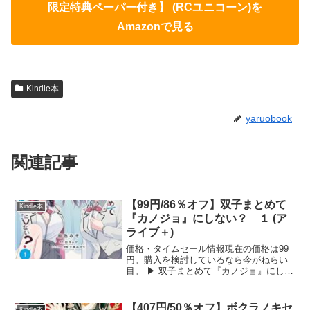
限定特典ペーパー付き】 (RCユニコーン)を
Amazonで見る
Kindle本
yaruobook
関連記事
【99円/86％オフ】双子まとめて
Kindle本
『カノジョ』にしない？ １ (ア
ライブ＋)
価格・タイムセール情報現在の価格は99
円。購入を検討しているなら今がねらい
目。 ▶ 双子まとめて『カノジョ』にしな
い？ １ (アライブ＋)をAmazonで見る
双子まとめて『カノジョ』にしない？
１ (アライブ＋)の詳しい内容本作は、優
【407円/50％オフ】ボクラノキセ
Kindle本