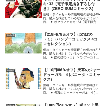
等生...
キ: 33【電子限定描き下ろし付
き】 (ZERO-SUMコミックス)
価格・タイムセール情報現在の価格は407
円。購入を検討しているなら今がねらい
目。 ▶ ボクラノキセキ: 33【電子限定描
き下ろし付き】 (ZERO-SUMコミックス)
をAmazonで見る ボクラノキセキ: 33【電
子限定描き下ろし付き】 (...
【218円/78％オフ】ぼのぼの
Kindle本
（１） (バンブーコミックス 4コ
マセレクション)
価格・タイムセール情報現在の価格は218
円。購入を検討しているなら今がねらい
目。 ▶ ぼのぼの（１） (バンブーコミッ
クス 4コマセレクション)をAmazonで見
る ぼのぼの（１） (バンブーコミックス
4コマセレクション)の詳しい内容ラッ...
【110円/86％オフ】天幕のジャー
Kindle本
ドゥーガル 4 (ボニータ・コミッ
クス)
価格・タイムセール情報現在の価格は110
円。購入を検討しているなら今がねらい
目。 ▶ 天幕のジャードゥーガル 4 (ボ
ニータ・コミックス)をAmazonで見る 天
幕のジャードゥーガル 4 (ボニータ・コ
ミックス)の詳しい内容本巻では、対金
【1089円/50％オフ】考えて上手
Kindle本