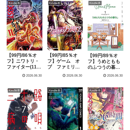
家を建ててみた
Kindle本
Kindle本
Kindle本
～: 1【イラスト
特典付】 (REX
コミックス)
【99円/86％オ
【99円/85％オ
【99円/89％オ
フ】ニワトリ・
フ】ゲーム オ
フ】うめともも
ファイター(11)
ブ ファミリア-
のふつうの暮ら
(ヒーローズコミ
家族戦記- 01
し【特典ペーパ
2026.06.30
2026.06.30
2026.06.30
ックス)
(ドラゴンコミッ
ー付き／カラー
クスエイジ)
ページ増量版】
(1) (バンブーコ
Kindle本
Kindle本
Kindle本
ミックス)