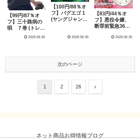
【100円/88％オ
フ】バグエゴ 1
【83円/44％オ
【99円/87％オ
(ヤングジャンプ
フ】悪役令嬢、
フ】三十路病の
コミックス
断罪前緊急36時
唄 ７巻 (トレイ
DIGITAL)
間 前編
ルコミックス)
2026.06.30
2026.06.30
2026.06.30
(ZERO-SUMコ
ミックス)
次のページ
次
1
2
26
へ
ネット商品お得情報ブログ