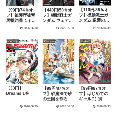
【110円/86％オ
【99円/74％オ
【440円/50％オ
フ】機動戦士ガ
フ】鎮護庁祓竜
フ】機動戦士ガ
ンダム 逆襲のシ
局誓約課 １ (青
ンダム ウェアヴ
ャア ベルトー
騎士コミックス)
ォルフ（４） (角
2026.06.30
2026.06.30
2026.06.30
チカ・チルドレ
川コミックス・
ン (角川スニーカ
エース)
ー文庫)
Kindle本
Kindle本
Kindle本
【33円】
【99円/87％オ
【99円/87％オ
Dreams 1巻
フ】砂魔法で砂
フ】はじめての
の王国を作ろう
ギャル(1) (角川
～砂漠に追放さ
コミックス・エ
2026.06.30
2026.06.30
2026.06.30
れたから頑張っ
ース)
て祖国以上の国