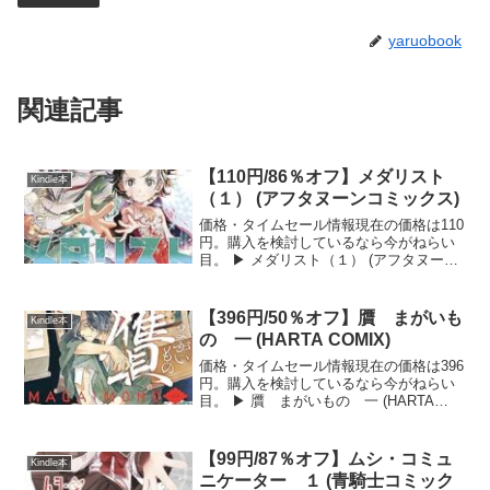
yaruobook
関連記事
【110円/86％オフ】メダリスト
Kindle本
（１） (アフタヌーンコミックス)
価格・タイムセール情報現在の価格は110
円。購入を検討しているなら今がねらい
目。 ▶ メダリスト（１） (アフタヌーン
コミックス)をAmazonで見る メダリスト
（１） (アフタヌーンコミックス)の詳し
い内容「メダリスト」は、つるまいかだ
【396円/50％オフ】贋 まがいも
Kindle本
に...
の 一 (HARTA COMIX)
価格・タイムセール情報現在の価格は396
円。購入を検討しているなら今がねらい
目。 ▶ 贋 まがいもの 一 (HARTA
COMIX)をAmazonで見る 贋 まがいも
の 一 (HARTA COMIX)の詳しい内容本
作は、昭和初期の東京を舞台...
【99円/87％オフ】ムシ・コミュ
Kindle本
ニケーター １ (青騎士コミック