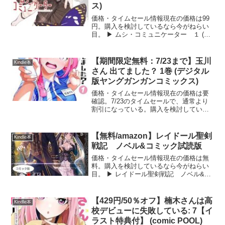
ス)
価格・タイムセール情報現在の価格は99
円。購入を検討しているなら今がねらい
目。 ▶ ムシ・コミュニケーター １ (青
騎士コミックス)をAmazonで見る ムシ・
コミュニケーター １ (青騎士コミック
ス)の詳しい内容本作は、虫と心を通わせ
【期間限定無料：7/23まで】玉川
Kindle本
るこ...
さん 出てました？ 1巻 (デジタル
版ヤングガンガンコミックス)
価格・タイムセール情報現在の価格は要
確認。7/23のタイムセールで、通常より
割引になっている。購入を検討している
なら今がねらい目。 ▶ 玉川さん 出てま
した？ 1巻 (デジタル版ヤングガンガンコ
ミックス)をAmazonで見る 玉川さん 出
【無料/amazon】レイドール聖剣
Kindle本
て...
戦記 ノベル&コミック試読版
価格・タイムセール情報現在の価格は無
料。購入を検討しているなら今がねらい
目。 ▶ レイドール聖剣戦記 ノベル&コ
ミック試読版をAmazonで見る レイドー
ル聖剣戦記 ノベル&コミック試読版の詳
しい内容本作は、聖剣に選ばれた王国の
【429円/50％オフ】楠木さんは高
Kindle本
第二王子レイ...
校デビューに失敗している: 7【イ
ラスト特典付】 (comic POOL)