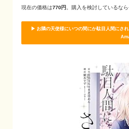
現在の価格は
770円
。購入を検討しているなら
▶ お隣の天使様にいつの間にか駄目人間にされて
Am