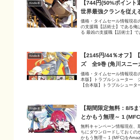
【744円(50%ポイン
Kindle本
世界最強クランを従える 
価格・タイムセール情報現在の
の支援職【話術士】である俺は世
る 最凶の支援職【話術士】で
【2145円/44％オ
Kindle本
ズ 全9巻 (角川スニー
価格・タイムセール情報現在の
本版】トラブルシューター シェ
【合本版】トラブルシューター
【期間限定無料：8/5
Kindle本
とかもう無理～ 1 (MFC
無料キャンペーン情報現在、期
ちにダウンロードしておくの
かもう無理～ 1 (MFC)をAma