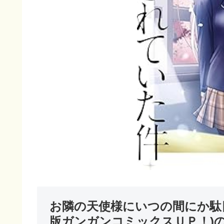
お隣の天使様にいつの間にか駄目
版ガンガンコミックスＵＰ！)