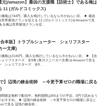
ト還元)/amazon】最凶の支援職【話術士】である俺は
11 (ガルドコミックス)
価格は744円。購入を検討しているなら今がねらい目。 ▶ 最凶
界最強クランを従える 11 (ガルドコミックス)をAmazonで見
ある俺は世界最強クランを従...
フ】【合本版】トラブルシューター シェリフスター
カー文庫)
価格は2145円。購入を検討しているなら今がねらい目。 ▶ 【合
リフスターズ 全9巻 (角川スニーカー文庫)をAmazonで見る
 シェリフスターズ 全9...
まで】辺境の錬金術師 ～今更予算ゼロの職場に戻る
)
間限定無料で配信中。無料期間は8/5までの予定。0円で読めるう
がおすすめ。 ▶ 辺境の錬金術師 ～今更予算ゼロの職場に戻ると
zonで見る 辺境の錬金術...