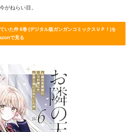
今がねらい目。
いた件 6巻 (デジタル版ガンガンコミックスＵＰ！)を
azonで見る