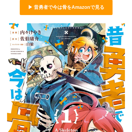
▶ 昔勇者で今は骨をAmazonで見る