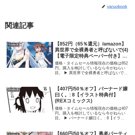
yaruobook
関連記事
【852円（65％還元）/amazon】
Kindle本
異世界で全裸勇者と呼ばないで(4)
【電子限定特典ペーパー付き】
(RYU COMICS)
価格・タイムセール情報現在の価格は852
円。購入を検討しているなら今がねらい
目。 ▶ 異世界で全裸勇者と呼ばないで
(4)【電子限定特典ペーパー付き】 (RYU
COMICS)をAmazonで見る 異世界で全裸
勇者と呼ばないで(4)【電子限定...
【407円/50％オフ】バーナード嬢
Kindle本
曰く。: 8【イラスト特典付】
(REXコミックス)
価格・タイムセール情報現在の価格は407
円。購入を検討しているなら今がねらい
目。 ▶ バーナード嬢曰く。: 8【イラス
ト特典付】 (REXコミックス)をAmazonで
見る バーナード嬢曰く。: 8【イラスト特
典付】 (REXコミックス)の詳...
【660円/50％オフ】勇者パーティ
Kindle本