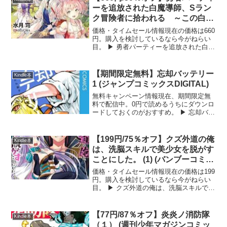
ーを追放された白魔導師、Sラン
ク冒険者に拾われる ～この白魔
導師が規格外すぎる～ (Mノベル
価格・タイムセール情報現在の価格は660
ス)
円。購入を検討しているなら今がねらい
目。 ▶ 勇者パーティーを追放された白魔
導師、Sランク冒険者に拾われる ～この
白魔導師が規格外すぎる～ (Mノベルス)
をAmazonで見る 勇者パーティーを追放
【期間限定無料】忘却バッテリー
Kindle本
され...
1 (ジャンプコミックスDIGITAL)
無料キャンペーン情報現在、期間限定無
料で配信中。0円で読めるうちにダウンロ
ードしておくのがおすすめ。 ▶ 忘却バッ
テリー 1 (ジャンプコミックスDIGITAL)を
Amazonで見る 忘却バッテリー 1 (ジャン
プコミックスDIGITAL)...
【199円/75％オフ】クズ外道の俺
Kindle本
は、洗脳スキルで美少女を脱がす
ことにした。 (1) (バンブーコミッ
クス 異世界BC)
価格・タイムセール情報現在の価格は199
円。購入を検討しているなら今がねらい
目。 ▶ クズ外道の俺は、洗脳スキルで美
少女を脱がすことにした。 (1) (バンブー
コミックス 異世界BC)をAmazonで見る
クズ外道の俺は、洗脳スキルで美少女...
【77円/87％オフ】炎炎ノ消防隊
Kindle本
（１） (週刊少年マガジンコミッ