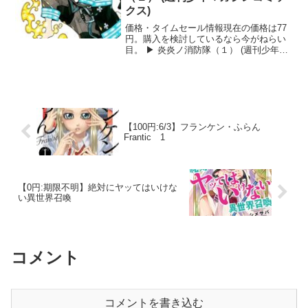
クス)
価格・タイムセール情報現在の価格は77
円。購入を検討しているなら今がねらい
目。 ▶ 炎炎ノ消防隊（１） (週刊少年マ
ガジンコミックス)をAmazonで見る 炎炎
ノ消防隊（１） (週刊少年マガジンコミッ
クス)の詳しい内容本作は、突然人間が炎
の...
【100円:6/3】フランケン・ふらん
Frantic 1
【0円:期限不明】絶対にヤッてはいけな
い異世界召喚
コメント
コメントを書き込む